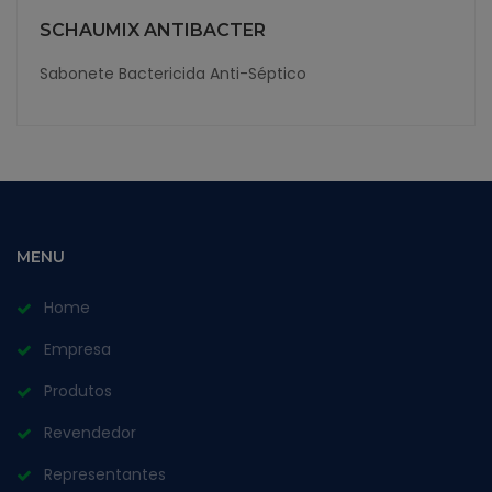
SCHAUMIX ANTIBACTER
Sabonete Bactericida Anti-Séptico
MENU
Home
Empresa
Produtos
Revendedor
Representantes