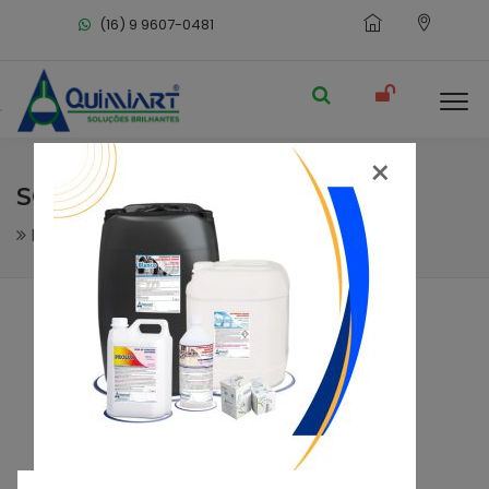
(16) 9 9607-0481
×
SCHAUMIX ANTIBACTER
Higiene Pessoal
Sabonete Bactericida