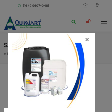
(16) 9 9607-0481
×
SANITGEL FIX
Desinfetantes - Sanitizantes
Desinfetantes