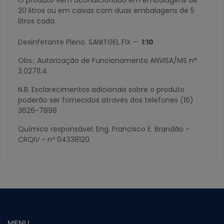
20 litros ou em caixas com duas embalagens de 5
litros cada.
Desinfetante Pleno. SANITGEL FIX –
1:10
Obs.: Autorização de Funcionamento ANVISA/MS n°
3.02711.4
N.B. Esclarecimentos adicionais sobre o produto
poderão ser fornecidos através dos telefones (16)
3626-7898
Químico responsável: Eng. Francisco E. Brandão -
CRQIV - nº 04338120.
MENU