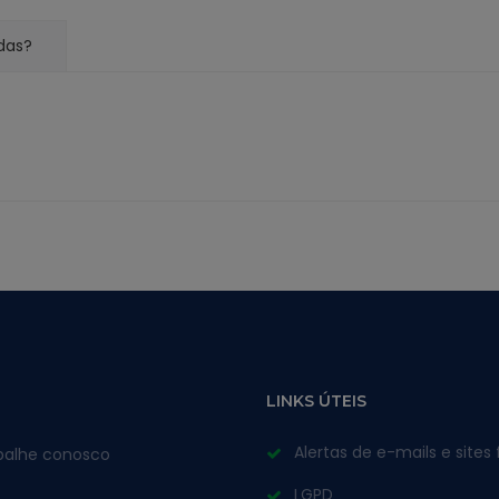
das?
LINKS ÚTEIS
Alertas de e-mails e sites 
balhe conosco
LGPD