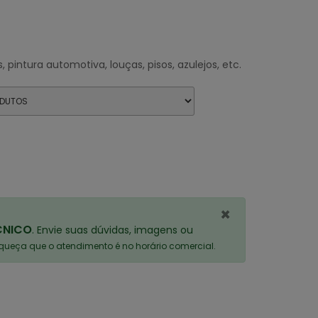
 pintura automotiva, louças, pisos, azulejos, etc.
×
CNICO
. Envie suas dúvidas, imagens ou
ueça que o atendimento é no horário comercial.