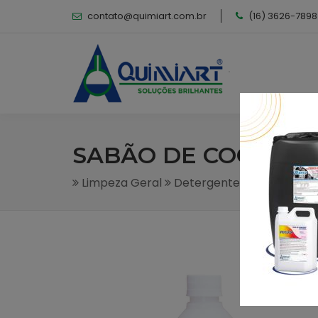
contato@quimiart.com.br
(16) 3626-7898
SABÃO DE COCO
Limpeza Geral
Detergente