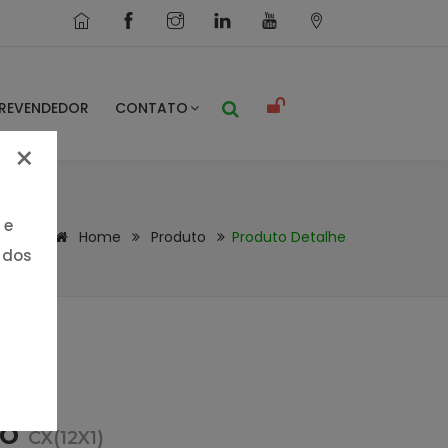
REVENDEDOR
CONTATO
×
 e
Home
Produto
Produto Detalhe
 dos
co
CX(12X1)