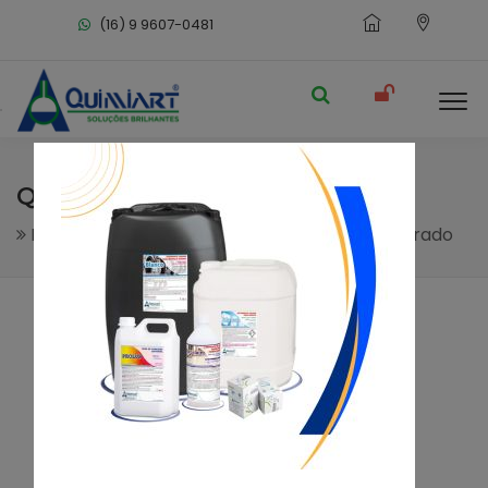
(16) 9 9607-0481
QUIMIVEG
Master Food - Alimenticia
Desinfetante clorado