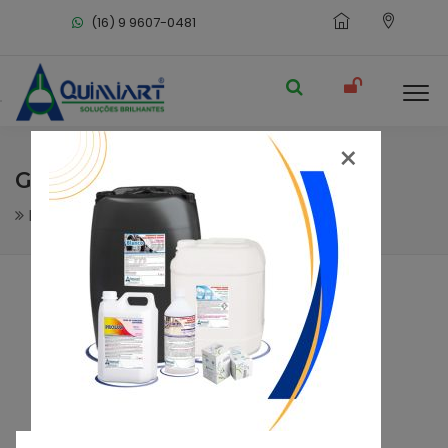
(16) 9 9607-0481
×
GELLY TOP
Limpeza Geral
Limpa Piso