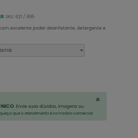
SKU: 621 / 895
com excelente poder desinfetante, detergente e
×
CNICO
. Envie suas dúvidas, imagens ou
ueça que o atendimento é no horário comercial.