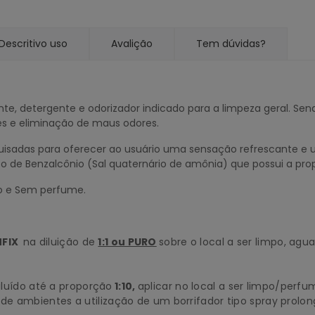
Descritivo uso
Avalição
Tem dúvidas?
te, detergente e odorizador indicado para a limpeza geral. S
es e eliminação de maus odores.
uisadas para oferecer ao usuário uma sensação refrescante e
 de Benzalcônio (Sal quaternário de amônia) que possui a prop
co e Sem perfume.
FIX
na diluição de
1:1 ou PURO
sobre o local a ser limpo, ag
iluído até a proporção
1:10,
aplicar no local a ser limpo/perf
 ambientes a utilização de um borrifador tipo spray prolong