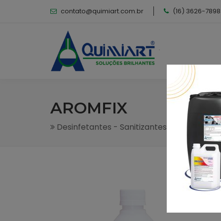
contato@quimiart.com.br
(16) 3626-7898
AROMFIX
Desinfetantes - Sanitizantes
Desinfetan