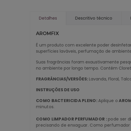
Detalhes
Descritivo técnico
AROMFIX
É um produto com excelente poder desinfetan
superfícies laváveis, perfumação de ambient
Suas fragrâncias foram exaustivamente pesq
no ambiente por longo tempo. Contém Cloreto
FRAGRÂNCIAS/
VERSÕES:
Lavanda, Floral, Tal
INSTRUÇÕES DE USO
COMO BACTERICIDA PLENO:
Aplique o
AROM
minutos.
COMO LIMPADOR PERFUMADOR :
pode ser d
precisando de enxaguar. Como perfumador de