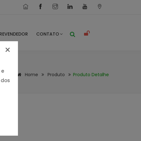
REVENDEDOR
CONTATO
×
 e
Home
Produto
Produto Detalhe
 dos