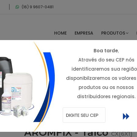
(16) 9 9607-0481
HOME
EMPRESA
PRODUTOS
Boa tarde
,
Através do seu CEP nós
identificaremos sua região
disponibilzaremos os valores
tes
produtos ou os nossos
distribuidores regionais.
AROMFIX - Talco
CX(6X1)