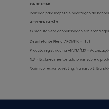
ONDE USAR
Indicado para limpeza e odorização de banheiros,
APRESENTAÇÃO
O produto vem acondicionado em embalagens 
Desinfetante Pleno. AROMFIX –
1 : 1
Produto registrado na ANVISA/MS – Autorizaçã
N.B. - Esclarecimentos adicionais sobre o pro
Químico responsável: Eng. Francisco E. Brandã