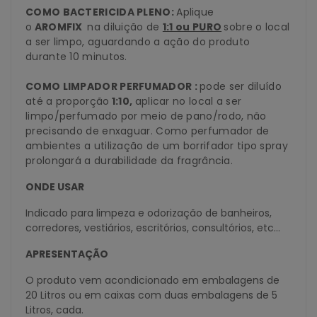
COMO BACTERICIDA PLENO:
Aplique
o
AROMFIX
na diluição de
1:1 ou PURO
sobre o local
a ser limpo, aguardando a ação do produto
durante 10 minutos.
COMO LIMPADOR PERFUMADOR :
pode ser diluído
até a proporção
1:10,
aplicar no local a ser
limpo/perfumado por meio de pano/rodo, não
precisando de enxaguar. Como perfumador de
ambientes a utilização de um borrifador tipo spray
prolongará a durabilidade da fragrância.
ONDE USAR
Indicado para limpeza e odorização de banheiros,
corredores, vestiários, escritórios, consultórios, etc...
APRESENTAÇÃO
O produto vem acondicionado em embalagens de
20 Litros ou em caixas com duas embalagens de 5
Litros, cada.