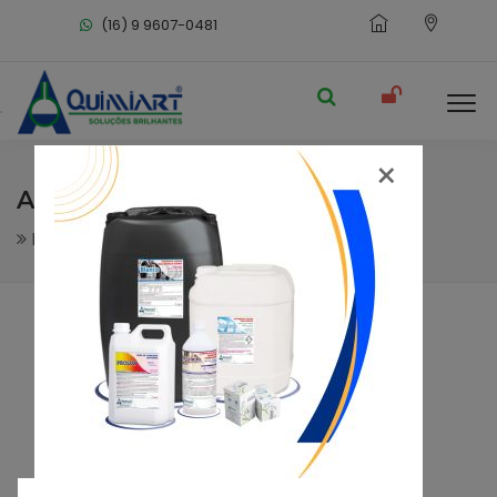
(16) 9 9607-0481
×
AROMFIX
Desinfetantes - Sanitizantes
Desinfetantes