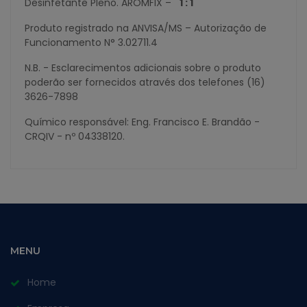
Desinfetante Pleno. AROMFIX –
1 : 1
Produto registrado na ANVISA/MS – Autorização de
Funcionamento N° 3.02711.4
N.B. - Esclarecimentos adicionais sobre o produto
poderão ser fornecidos através dos telefones (16)
3626-7898
Químico responsável: Eng. Francisco E. Brandão -
CRQIV - nº 04338120.
MENU
Home