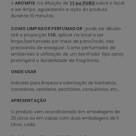
o
AROMFIX
na diluição de
1:1 ou PURO
sobre o local
a ser limpo, aguardando a ação do produto
durante 10 minutos.
COMO LIMPADOR PERFUMADOR :
pode ser diluído
até a proporção
1:10,
aplicar no local a ser
limpo/perfumado por meio de pano/rodo, não
precisando de enxaguar. Como perfumador de
ambientes a utilização de um borrifador tipo spray
prolongará a durabilidade da fragrância.
ONDE USAR
Indicado para limpeza e odorização de banheiros,
corredores, vestiários, escritórios, consultórios, etc...
APRESENTAÇÃO
O produto vem acondicionado em embalagens de
20 Litros ou em caixas com duas embalagens de 5
Litros, cada.