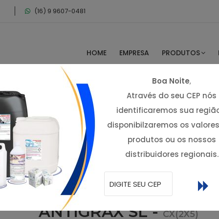
(16) 9 9607-0481
HOME
EMPRESA
PRODUTOS
Boa Noite
,
Através do seu CEP nós
identificaremos sua regiã
disponibilzaremos os valore
produtos ou os nossos
distribuidores regionais.
ANTIGRAX SL -
CX(2X5)