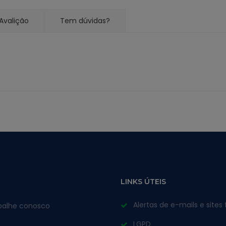
Avalição
Tem dúvidas?
LINKS ÚTEIS
Alertas de e-mails e sites 
balhe conosco
LGPD