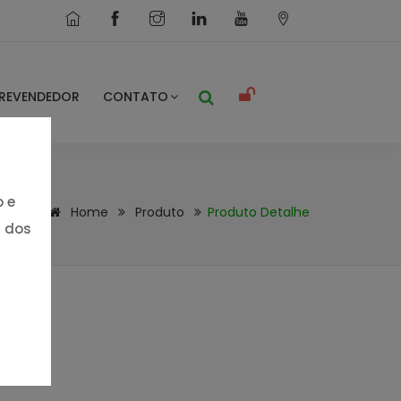
REVENDEDOR
CONTATO
o e
Home
Produto
Produto Detalhe
s dos