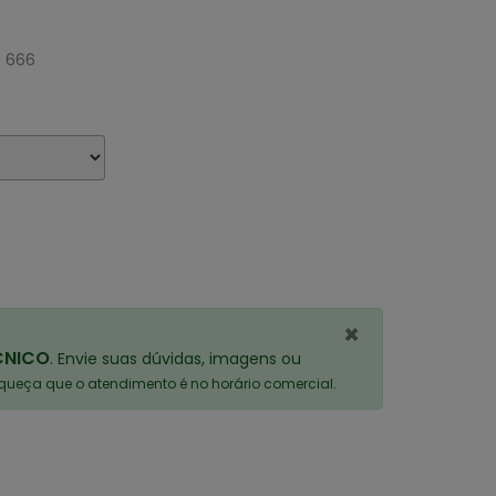
/ 666
×
CNICO
. Envie suas dúvidas, imagens ou
ueça que o atendimento é no horário comercial.