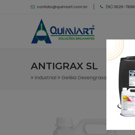
contato@quimiart.com.br
(16) 3626-7898
ANTIGRAX SL
Industrial
Geléia Desengraxante