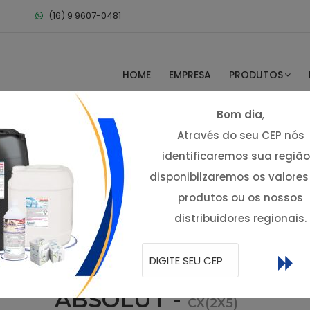
(16) 9 9607-0481
HOME
EMPRESA
PRODUTOS
Bom dia
,
Através do seu CEP nós
identificaremos sua região
disponibilzaremos os valores
lizantes
produtos ou os nossos
distribuidores regionais.
ABSOLUT -
CX(2X5)