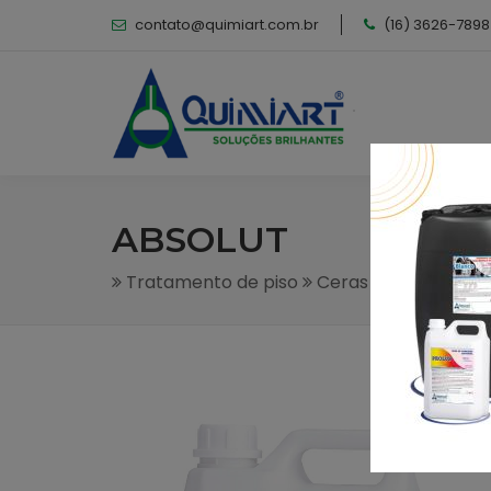
contato@quimiart.com.br
(16) 3626-7898
ABSOLUT
Tratamento de piso
Ceras e Impermeabi