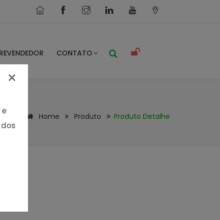
REVENDEDOR
CONTATO
×
 e
Home
Produto
Produto Detalhe
 dos