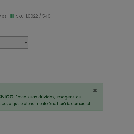
tes
SKU: 1.0022 / 546
×
CNICO
. Envie suas dúvidas, imagens ou
ueça que o atendimento é no horário comercial.