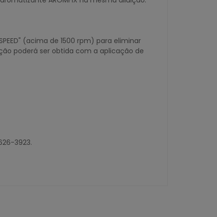
te aromatizante AROMFIX na mesma diluição.
PEED" (acima de 1500 rpm) para eliminar
ação poderá ser obtida com a aplicação de
/626-3923.