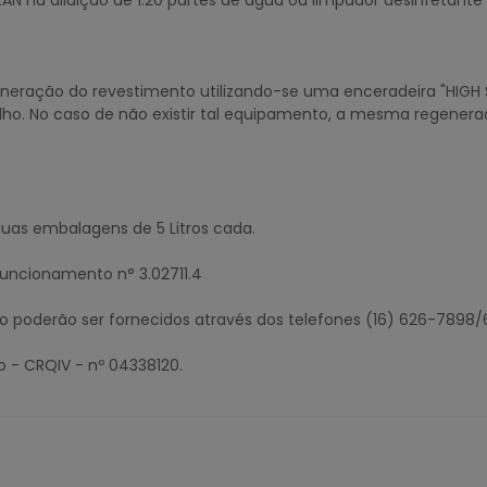
LEAN na diluição de 1:20 partes de água ou limpador desinfetan
ação do revestimento utilizando-se uma enceradeira "HIGH S
rilho. No caso de não existir tal equipamento, a mesma regener
as embalagens de 5 Litros cada.
Funcionamento n° 3.02711.4
uto poderão ser fornecidos através dos telefones (16) 626-7898
o - CRQIV - nº 04338120.