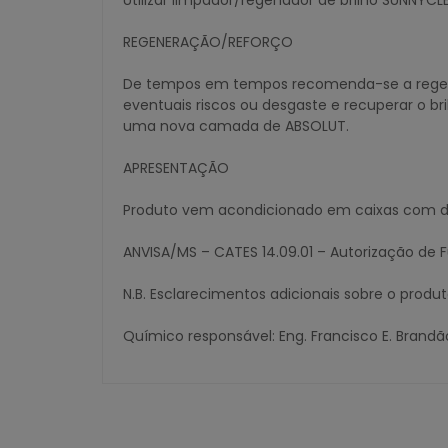
Utilizar limpador/regenador de brilho SUNNYC
REGENERAÇÃO/REFORÇO
De tempos em tempos recomenda-se a regener
eventuais riscos ou desgaste e recuperar o b
uma nova camada de ABSOLUT.
APRESENTAÇÃO
Produto vem acondicionado em caixas com du
ANVISA/MS – CATES 14.09.01 – Autorização de 
N.B. Esclarecimentos adicionais sobre o prod
Químico responsável: Eng. Francisco E. Brandã