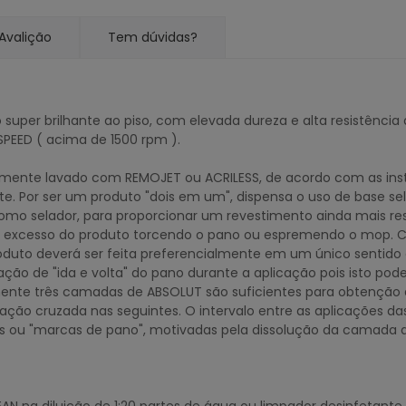
Avalição
Tem dúvidas?
super brilhante ao piso, com elevada dureza e alta resistência a
PEED ( acima de 1500 rpm ).
amente lavado com REMOJET ou ACRILESS, de acordo com as inst
te. Por ser um produto "dois em um", dispensa o uso de base s
 como selador, para proporcionar um revestimento ainda mais r
o excesso do produto torcendo o pano ou espremendo o mop. C
roduto deverá ser feita preferencialmente em um único sentid
ção de "ida e volta" do pano durante a aplicação pois isto p
te três camadas de ABSOLUT são suficientes para obtenção de
cação cruzada nas seguintes. O intervalo entre as aplicações 
ias ou "marcas de pano", motivadas pela dissolução da camada 