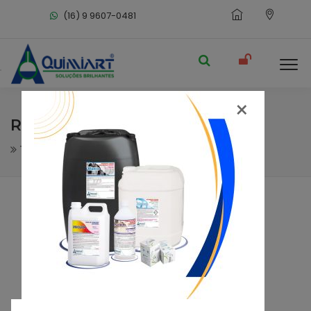
(16) 9 9607-0481
×
REMOJET UHS
Tratamento de piso
Removedores