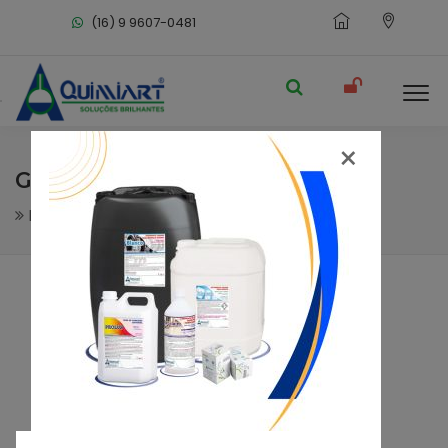
(16) 9 9607-0481
×
GELLY TOP
Limpeza Geral
Limpa Piso